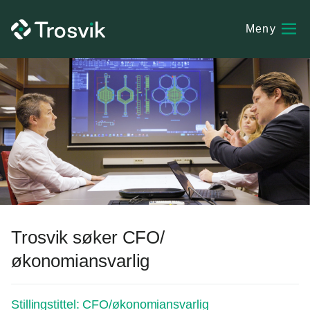
Trosvik søker CFO/
økonomiansvarlig
Stillingstittel:
CFO/økonomiansvarlig