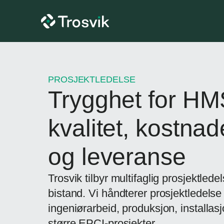
PROSJEKTLEDELSE
Trygghet for HM
kvalitet, kostnad
og leveranse
Trosvik tilbyr multifaglig prosjektlede
bistand. Vi håndterer prosjektledelse
ingeniørarbeid, produksjon, installas
større EPCI-prosjekter.