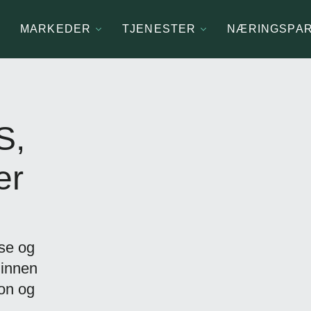
MARKEDER
TJENESTER
NÆRINGSPA
S,
er
lse og
 innen
jon og