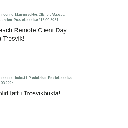
ineering
,
Maritim sektor
,
Offshore/Subsea
,
duksjon
,
Prosjektledelse
/ 18.06.2024
each Remote Client Day
 Trosvik!
ineering
,
Industri
,
Produksjon
,
Prosjektledelse
5.03.2024
lid løft i Trosvikbukta!