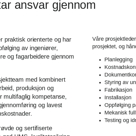
 tar ansvar gjennom
Våre prosjektlede
r praktisk orienterte og har
prosjektet, og hån
følging av ingeniører,
pere og fagarbeidere gjennom
Planlegging
Kostnadskont
Dokumentkont
sjektteam med kombinert
Styring av u
arbeid, produksjon og
Fabrikasjon
rer multifaglig kompetanse,
Installasjon
v gjennomføring og lavest
Oppfølging p
Mekanisk full
nskostnader.
Testing og idr
røvde og sertifiserte