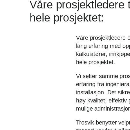
Våre prosjektledere
hele prosjektet:
Våre prosjektledere e
lang erfaring med opp
kalkulatører, innkjø
hele prosjektet.
Vi setter samme pro
erfaring fra ingeniør
installasjon. Det sik
høy kvalitet, effekti
mulige administrasjo
Trosvik benytter velp