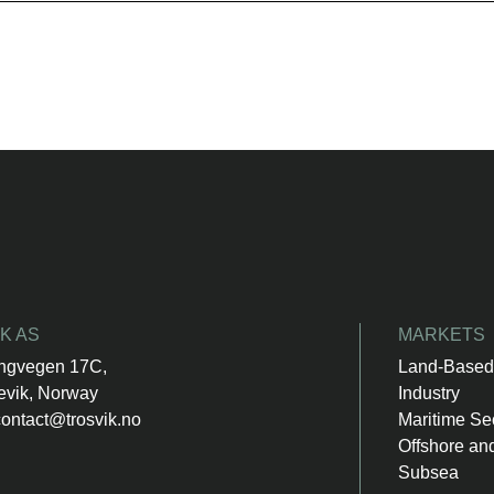
K AS
MARKETS
ngvegen 17C,
Land-Base
evik, Norway
Industry
contact@trosvik.no
Maritime Se
Offshore an
Subsea