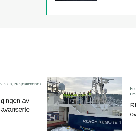
/Subsea
,
Prosjektledelse
/
Eng
Pro
ggingen av
R
 avanserte
ov