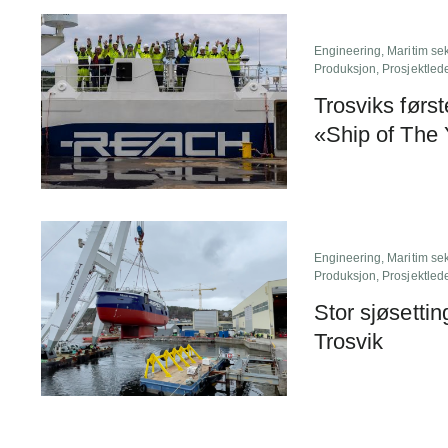
Engineering
,
Maritim sek
Produksjon
,
Prosjektled
Trosviks førs
«Ship of The 
Engineering
,
Maritim sek
Produksjon
,
Prosjektled
Stor sjøsettin
Trosvik