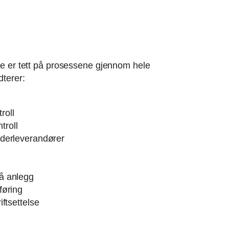
re er tett på prosessene gjennom hele
dterer:
roll
roll
nderleverandører
å anlegg
føring
iftsettelse