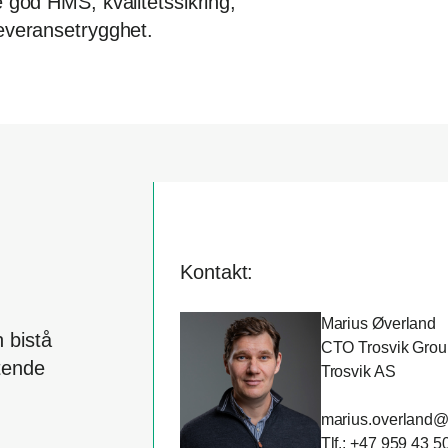
e god HMS, kvalitetssikring,
leveransetrygghet.
Kontakt:
Marius Øverland
 bistå
CTO Trosvik Grou
ktende
Trosvik AS
marius.overland@
Tlf.: +47 959 43 5