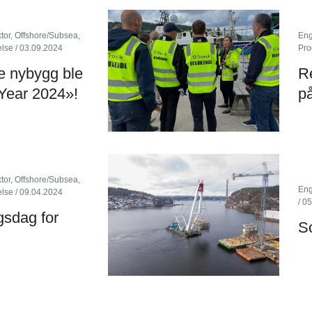
tor
,
Offshore/Subsea
,
Eng
else
/ 03.09.2024
Pro
te nybygg ble
R
Year 2024»!
på
tor
,
Offshore/Subsea
,
Eng
else
/ 09.04.2024
/ 0
gsdag for
So