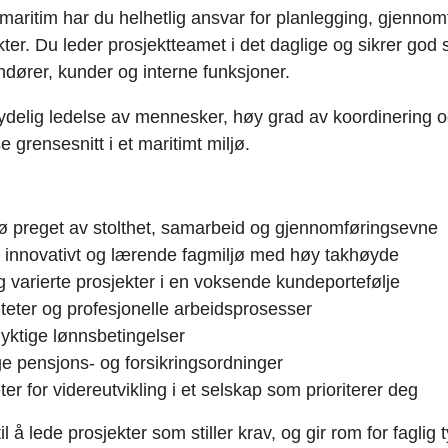
maritim har du helhetlig ansvar for planlegging, gjennom
kter. Du leder prosjektteamet i det daglige og sikrer go
ndører, kunder og interne funksjoner.
ydelig ledelse av mennesker, høy grad av koordinering og
grensesnitt i et maritimt miljø.
jø preget av stolthet, samarbeid og gjennomføringsevne
 innovativt og lærende fagmiljø med høy takhøyde
varierte prosjekter i en voksende kundeportefølje
iteter og profesjonelle arbeidsprosesser
ktige lønnsbetingelser
e pensjons- og forsikringsordninger
r for videreutvikling i et selskap som prioriterer deg
l å lede prosjekter som stiller krav, og gir rom for faglig 