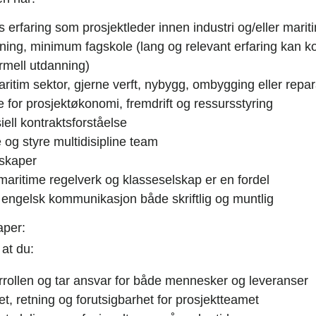
 erfaring som prosjektleder innen industri og/eller mari
ning, minimum fagskole (lang og relevant erfaring kan 
mell utdanning)
aritim sektor, gjerne verft, nybygg, ombygging eller repa
 for prosjektøkonomi, fremdrift og ressursstyring
ll kontraktsforståelse
e og styre multidisipline team
skaper
 maritime regelverk og klasseselskap er en fordel
engelsk kommunikasjon både skriftlig og muntlig
aper:
 at du:
derrollen og tar ansvar for både mennesker og leveranser
t, retning og forutsigbarhet for prosjektteamet