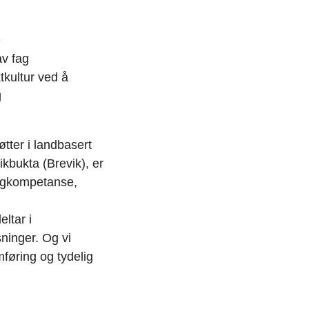
e
av fag
tkultur ved å
g
tter i landbasert
ikbukta (Brevik), er
fagkompetanse,
eltar i
ninger. Og vi
føring og tydelig