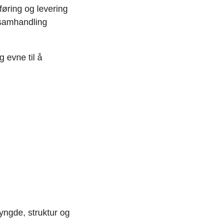
føring og levering
d samhandling
 evne til å
tyngde, struktur og