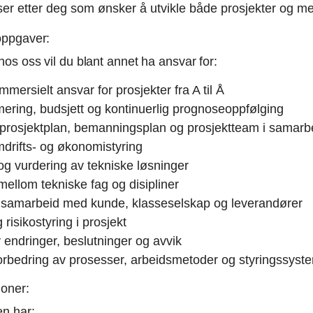
ser etter deg som ønsker å utvikle både prosjekter og m
oppgaver:
os oss vil du blant annet ha ansvar for:
mersielt ansvar for prosjekter fra A til Å
ering, budsjett og kontinuerlig prognoseoppfølging
 prosjektplan, bemanningsplan og prosjektteam i samarb
mdrifts- og økonomistyring
 og vurdering av tekniske løsninger
mellom tekniske fag og disipliner
g samarbeid med kunde, klasseselskap og leverandører
risikostyring i prosjekt
 endringer, beslutninger og avvik
forbedring av prosesser, arbeidsmetoder og styringssyst
joner:
en har: