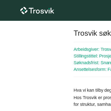
Trosvik søk
Arbeidsgiver:
Trosv
Stillingstittel:
Prosj
Søknadsfrist:
Snar
Ansettelsesform:
F
Hva vi kan tilby de
Hos Trosvik er pros
for struktur, samha