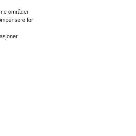
time områder
kompensere for
rasjoner