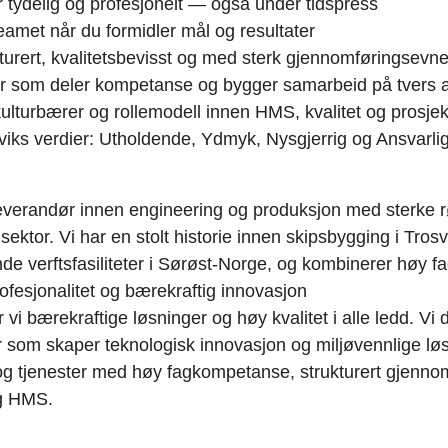
tydelig og profesjonelt — også under tidspress
eamet når du formidler mål og resultater
kturert, kvalitetsbevisst og med sterk gjennomføringsevn
ler som deler kompetanse og bygger samarbeid på tvers 
kulturbærer og rollemodell innen HMS, kvalitet og prosjek
sviks verdier: Utholdende, Ydmyk, Nysgjerrig og Ansvarli
leverandør innen engineering og produksjon med sterke rø
 sektor. Vi har en stolt historie innen skipsbygging i Trosv
de verftsfasiliteter i Sørøst-Norge, og kombinerer høy 
ofesjonalitet og bærekraftig innovasjon
 vi bærekraftige løsninger og høy kvalitet i alle ledd. Vi d
er som skaper teknologisk innovasjon og miljøvennlige løs
 og tjenester med høy fagkompetanse, strukturert gjennom
og HMS.