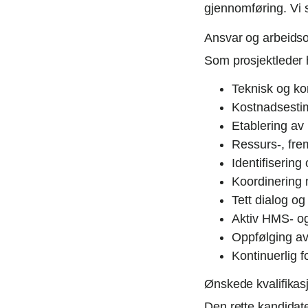
gjennomføring. Vi 
Ansvar og arbeids
Som prosjektleder h
Teknisk og kom
Kostnadsestim
Etablering av
Ressurs-, fre
Identifisering
Koordinering 
Tett dialog o
Aktiv HMS- og 
Oppfølging av
Kontinuerlig 
Ønskede kvalifikas
Den rette kandidat