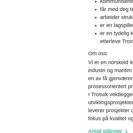
kommuniserer 
får med deg t
arbeider stru
er en lagspil
er en tydelig 
etterleve Tro
Om oss:
Vi er en norskeid 
industri og maritim
en av få gjenværen
prosessorientert pr
I Trosvik vektlegger
utviklingsprosjekt
leverer prosjekter
fokus på kvalitet 
Antall stillinger:
1