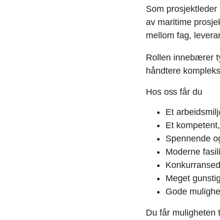
Som prosjektleder 
av maritime prosje
mellom fag, levera
Rollen innebærer t
håndtere komplekse 
Hos oss får du
Et arbeidsmil
Et kompetent,
Spennende og 
Moderne fasil
Konkurransedy
Meget gunstig
Gode mulighete
Du får muligheten ti