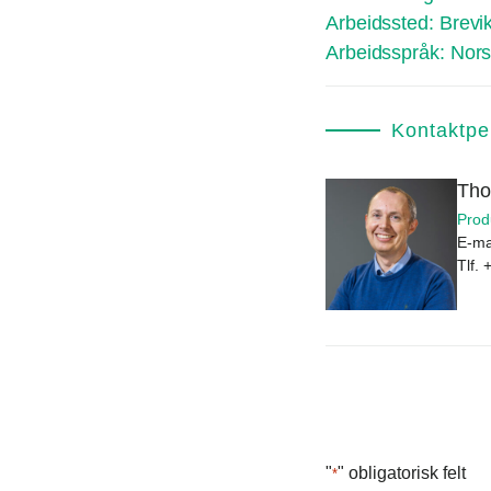
Arbeidssted:
Brevi
Arbeidsspråk:
Nors
Kontaktpe
Tho
Prod
E-ma
Tlf.
"
" obligatorisk felt
*