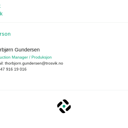
k
k
rson
rbjørn Gundersen
uction Manager / Produksjon
il:
thorbjorn.gundersen@trosvik.no
+47 916 19 016