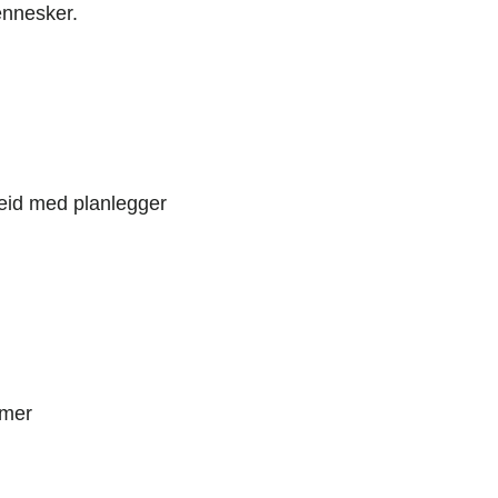
ennesker.
eid med planlegger
emer