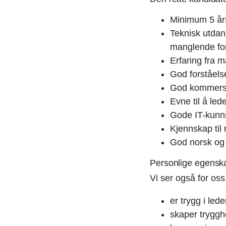
Minimum 5 års
Teknisk utdan
manglende for
Erfaring fra m
God forståelse
God kommersie
Evne til å led
Gode IT-kunn
Kjennskap til
God norsk og 
Personlige egensk
Vi ser også for oss
er trygg i le
skaper trygghe