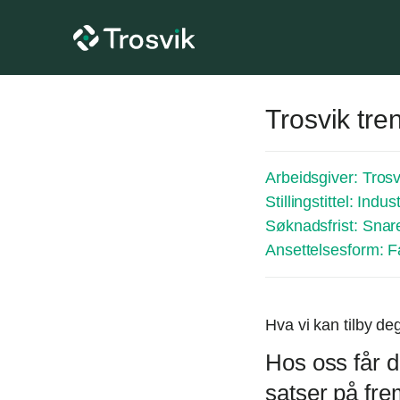
Trosvik tre
Arbeidsgiver:
Trosv
Stillingstittel:
Indust
Søknadsfrist:
Snar
Ansettelsesform:
F
Hva vi kan tilby de
Hos oss får d
satser på frem