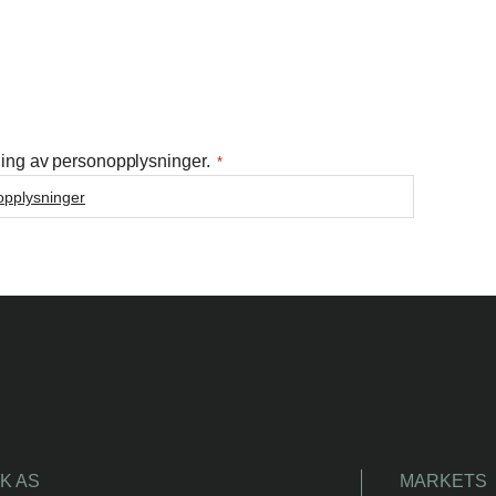
ing av personopplysninger.
*
opplysninger
K AS
MARKETS