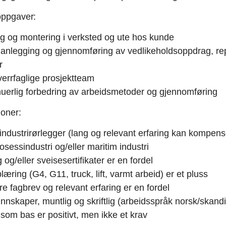
oppgaver:
ng og montering i verksted og ute hos kunde
planlegging og gjennomføring av vedlikeholdsoppdrag, re
r
verrfaglige prosjektteam
tinuerlig forbedring av arbeidsmetoder og gjennomføring
joner:
ndustrirørlegger (lang og relevant erfaring kan kompens
rosessindustri og/eller maritim industri
 og/eller sveisesertifikater er en fordel
æring (G4, G11, truck, lift, varmt arbeid) er et pluss
e fagbrev og relevant erfaring er en fordel
nskaper, muntlig og skriftlig (arbeidsspråk norsk/skand
som bas er positivt, men ikke et krav