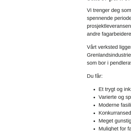
Vi trenger deg som
spennende periode. 
prosjektleveransen
andre fagarbeidere
Vårt verksted ligg
Grenlandsindustrien
som bor i pendlera
Du får:
Et trygt og in
Varierte og s
Moderne fasil
Konkurransedy
Meget gunstig
Mulighet for f