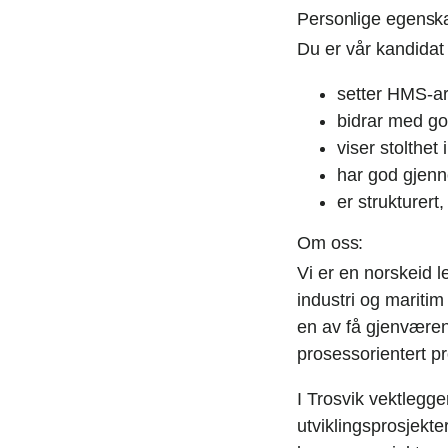
Personlige egensk
Du er vår kandidat
setter HMS-ar
bidrar med go
viser stolthet 
har god gjen
er strukturert
Om oss:
Vi er en norskeid 
industri og maritim
en av få gjenværen
prosessorientert pr
I Trosvik vektlegger
utviklingsprosjekt