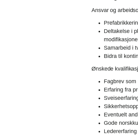
Ansvar og arbeids
Prefabrikkeri
Deltakelse i 
modifikasjone
Samarbeid i t
Bidra til kon
Ønskede kvalifikas
Fagbrev som i
Erfaring fra p
Sveiseerfaring
Sikkerhetsoppl
Eventuelt andr
Gode norskkun
Ledererfaring 