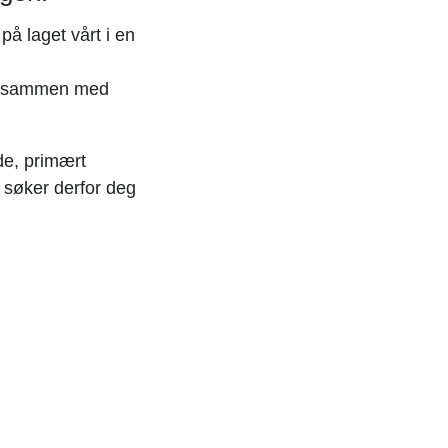
å laget vårt i en
ett sammen med
de, primært
g søker derfor deg