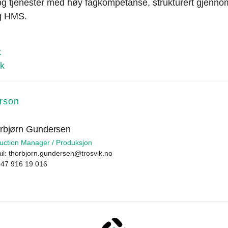
 og tjenester med høy fagkompetanse, strukturert gjennom
og HMS.
k
k
rson
rbjørn Gundersen
uction Manager / Produksjon
il:
thorbjorn.gundersen@trosvik.no
+47 916 19 016