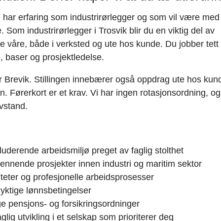
 har erfaring som industrirørlegger og som vil være med p
Som industrirørlegger i Trosvik blir du en viktig del av
e våre, både i verksted og ute hos kunde. Du jobber t
, baser og prosjektledelse.
er Brevik. Stillingen innebærer også oppdrag ute hos kun
. Førerkort er et krav. Vi har ingen rotasjonsordning, o
vstand.
kluderende arbeidsmiljø preget av faglig stolthet
pennende prosjekter innen industri og maritim sektor
iteter og profesjonelle arbeidsprosesser
ktige lønnsbetingelser
e pensjons- og forsikringsordninger
aglig utvikling i et selskap som prioriterer deg