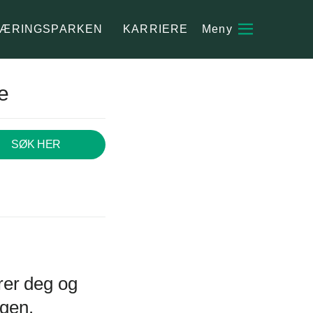
ÆRINGSPARKEN
KARRIERE
re
SØK HER
rer deg og
ngen.