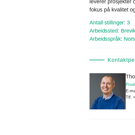
leverer prosjekter
fokus på kvalitet 
Antall stillinger:
3
Arbeidssted:
Brevi
Arbeidsspråk:
Nors
Kontaktpe
Tho
Prod
E-ma
Tlf.