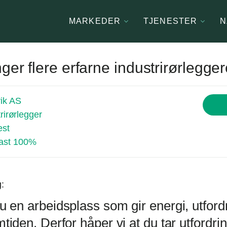
MARKEDER
TJENESTER
N
nger flere erfarne industrirørlegge
ik AS
rirørlegger
est
ast 100%
g:
u en arbeidsplass som gir energi, utford
tiden. Derfor håper vi at du tar utfordri