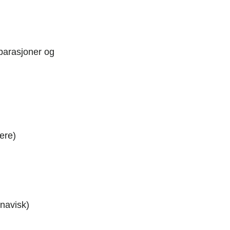
parasjoner og
ere)
inavisk)