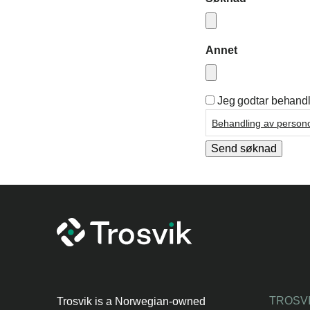
Annet
Jeg godtar behandl
PERSONVERN
*
Behandling av person
Send søknad
TROSVI
Trosvik is a Norwegian-owned