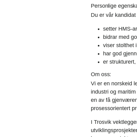
Personlige egensk
Du er vår kandidat
setter HMS-ar
bidrar med go
viser stolthet 
har god gjen
er strukturert
Om oss:
Vi er en norskeid 
industri og maritim
en av få gjenværen
prosessorientert pr
I Trosvik vektlegger
utviklingsprosjekt