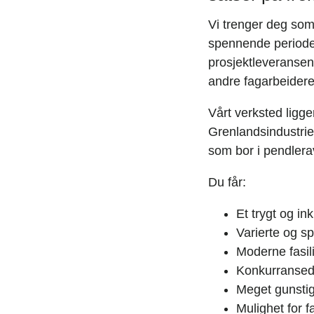
Vi trenger deg som
spennende periode. 
prosjektleveransen
andre fagarbeidere
Vårt verksted ligg
Grenlandsindustrien
som bor i pendlera
Du får:
Et trygt og in
Varierte og s
Moderne fasil
Konkurransedy
Meget gunstig
Mulighet for f