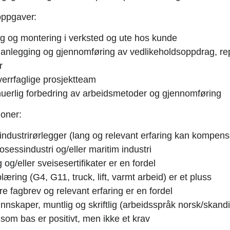
oppgaver:
ng og montering i verksted og ute hos kunde
planlegging og gjennomføring av vedlikeholdsoppdrag, re
r
verrfaglige prosjektteam
tinuerlig forbedring av arbeidsmetoder og gjennomføring
joner:
ndustrirørlegger (lang og relevant erfaring kan kompens
rosessindustri og/eller maritim industri
 og/eller sveisesertifikater er en fordel
æring (G4, G11, truck, lift, varmt arbeid) er et pluss
e fagbrev og relevant erfaring er en fordel
nskaper, muntlig og skriftlig (arbeidsspråk norsk/skand
som bas er positivt, men ikke et krav