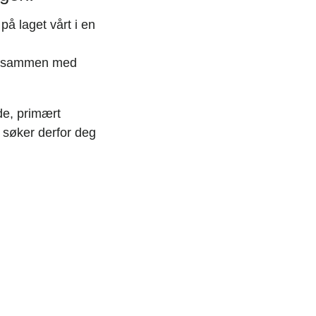
å laget vårt i en
ett sammen med
de, primært
g søker derfor deg