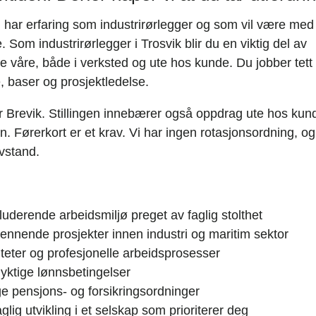
 har erfaring som industrirørlegger og som vil være med p
Som industrirørlegger i Trosvik blir du en viktig del av
e våre, både i verksted og ute hos kunde. Du jobber t
, baser og prosjektledelse.
er Brevik. Stillingen innebærer også oppdrag ute hos kun
. Førerkort er et krav. Vi har ingen rotasjonsordning, o
vstand.
kluderende arbeidsmiljø preget av faglig stolthet
pennende prosjekter innen industri og maritim sektor
iteter og profesjonelle arbeidsprosesser
ktige lønnsbetingelser
e pensjons- og forsikringsordninger
aglig utvikling i et selskap som prioriterer deg