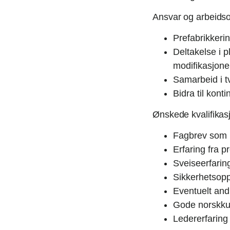
Ansvar og arbeids
Prefabrikkeri
Deltakelse i 
modifikasjone
Samarbeid i t
Bidra til kon
Ønskede kvalifikas
Fagbrev som i
Erfaring fra p
Sveiseerfaring
Sikkerhetsoppl
Eventuelt andr
Gode norskkun
Ledererfaring 