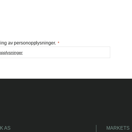
ing av personopplysninger.
*
opplysninger
K AS
MARKETS