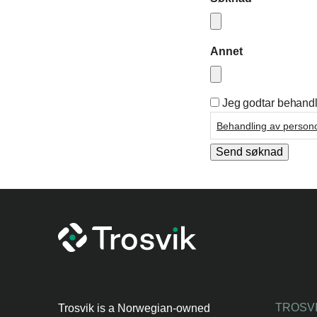
Annet
Jeg godtar behandl
PERSONVERN
*
Behandling av person
Send søknad
TROSVI
Trosvik is a Norwegian-owned