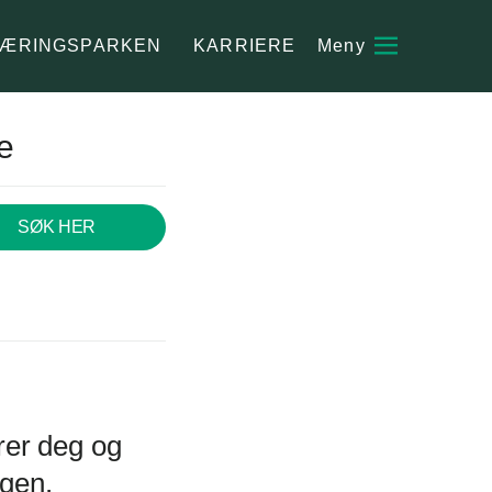
ÆRINGSPARKEN
KARRIERE
re
SØK HER
rer deg og
ngen.