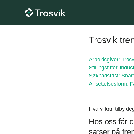
Trosvik tre
Arbeidsgiver:
Trosv
Stillingstittel:
Indust
Søknadsfrist:
Snar
Ansettelsesform:
F
Hva vi kan tilby de
Hos oss får d
satser på frem