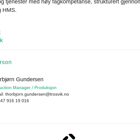
 og tjenester med høy fagkompetanse, strukturert gjennom
og HMS.
k
k
rson
rbjørn Gundersen
uction Manager / Produksjon
il:
thorbjorn.gundersen@trosvik.no
+47 916 19 016