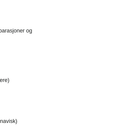
parasjoner og
ere)
inavisk)