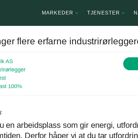
MARKEDER
TJENESTER
N
nger flere erfarne industrirørlegge
ik AS
rirørlegger
est
ast 100%
g:
u en arbeidsplass som gir energi, utford
tiden. Derfor håper vi at du tar utfordri