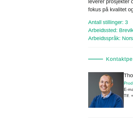
leverer prosjekter
fokus på kvalitet 
Antall stillinger:
3
Arbeidssted:
Brevi
Arbeidsspråk:
Nors
Kontaktpe
Tho
Prod
E-ma
Tlf.