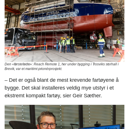
Den «førstefødte»:
Reach Remote 1, her under bygging i Trosviks storhall i
Brevik, var et maritimt prionérprosjekt
.
– Det er også blant de mest krevende fartøyene å
bygge. Det skal installeres veldig mye utstyr i et
ekstremt kompakt fartøy, sier Geir Sæther.