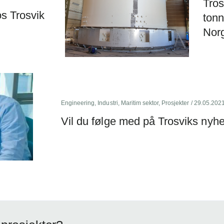
Tros
os Trosvik
tonn
Nor
Engineering
,
Industri
,
Maritim sektor
,
Prosjekter
/ 29.05.202
Vil du følge med på Trosviks nyhe