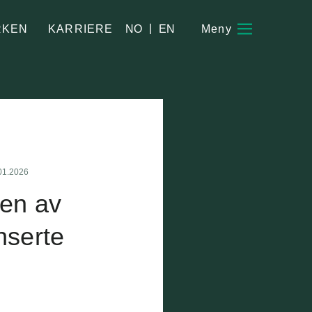
|
NO
EN
RKEN
KARRIERE
01.2026
gen av
nserte