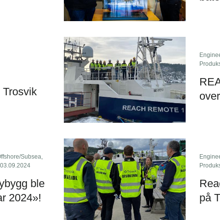
Engine
Produk
REA
r Trosvik
over
ffshore/Subsea
,
Engine
 03.09.2024
Produk
nybygg ble
Rea
ar 2024»!
på T