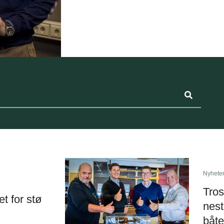
Nyhete
Tros
et for stø
nes
båte