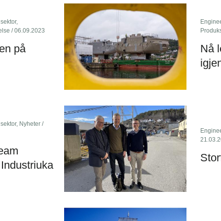
 sektor
,
Engine
else
/ 06.09.2023
Produk
en på
Nå l
igje
 sektor
,
Nyheter
/
Engine
21.03.
team
Stor
Industriuka