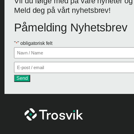
Vil du følge med på våre nyheter og
Meld deg på vårt nyhetsbrev!
Påmelding Nyhetsbrev
"
" obligatorisk felt
*
Navn
*
E-
post
*
Send