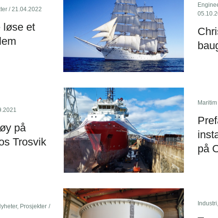
Engine
ter
/ 21.04.2022
05.10.
løse et
Chri
blem
baug
Maritim
9.2021
Pref
tøy på
inst
os Trosvik
på 
Industri
yheter
,
Prosjekter
/