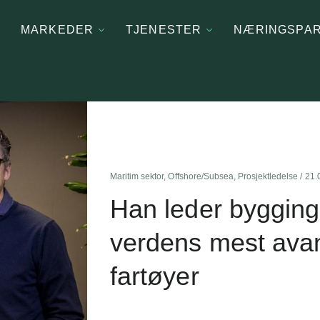
MARKEDER
TJENESTER
NÆRINGSPA
Maritim sektor
,
Offshore/Subsea
,
Prosjektledelse
/ 21.
Han leder byggin
verdens mest ava
fartøyer