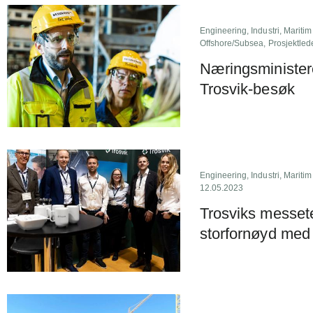
Engineering
,
Industri
,
Maritim
Offshore/Subsea
,
Prosjektled
Næringsminister
Trosvik-besøk
Engineering
,
Industri
,
Maritim
12.05.2023
Trosviks messe
storfornøyd med 