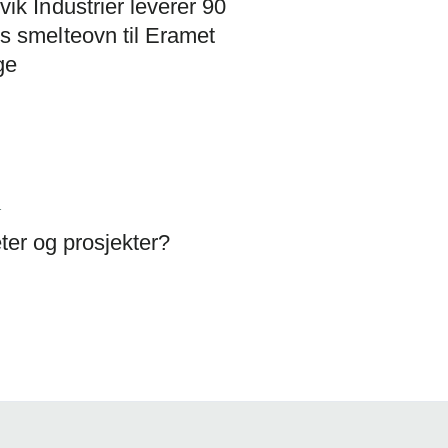
vik Industrier leverer 90
s smelteovn til Eramet
ge
1
ter og prosjekter?