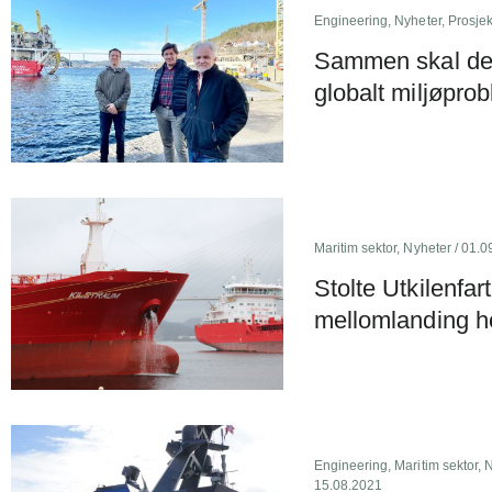
Engineering
,
Nyheter
,
Prosjek
Sammen skal de 
globalt miljøpro
Maritim sektor
,
Nyheter
/ 01.0
Stolte Utkilenfar
mellomlanding h
Engineering
,
Maritim sektor
,
N
15.08.2021