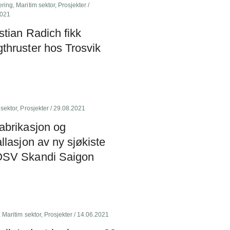
ering
,
Maritim sektor
,
Prosjekter
/
2021
stian Radich fikk
thruster hos Trosvik
 sektor
,
Prosjekter
/ 29.08.2021
abrikasjon og
allasjon av ny sjøkiste
OSV Skandi Saigon
,
Maritim sektor
,
Prosjekter
/ 14.06.2021