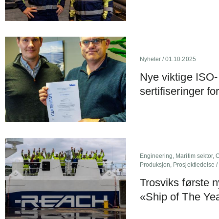
Nyheter
/ 01.10.2025
Nye viktige ISO-
sertifiseringer fo
Engineering
,
Maritim sektor
,
O
Produksjon
,
Prosjektledelse
/
Trosviks første 
«Ship of The Ye