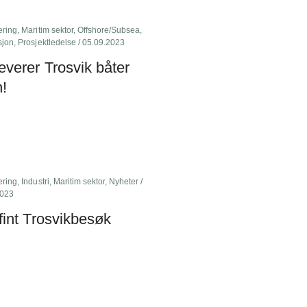
ering
,
Maritim sektor
,
Offshore/Subsea
,
sjon
,
Prosjektledelse
/ 05.09.2023
everer Trosvik båter
n!
ering
,
Industri
,
Maritim sektor
,
Nyheter
/
2023
fint Trosvikbesøk