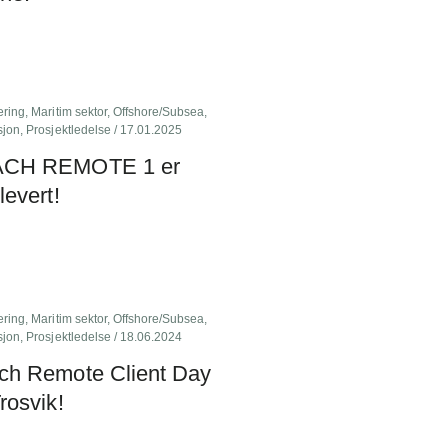
ering
,
Maritim sektor
,
Offshore/Subsea
,
sjon
,
Prosjektledelse
/ 17.01.2025
CH REMOTE 1 er
levert!
ering
,
Maritim sektor
,
Offshore/Subsea
,
sjon
,
Prosjektledelse
/ 18.06.2024
ch Remote Client Day
rosvik!