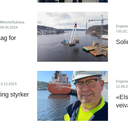
ffshore/Subsea
,
Engine
 09.04.2024
/ 05.03
ag for
Soli
Engine
15.12.2023
12.09.
ing styrker
«Els
veiv