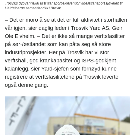
Trosviks dypvannskai ut til transportlekteren for videretransport sjøveien til
Heidelbergs sementfabrikk i Brevik.
– Det er moro å se at det er full aktivitet i storhallen
vår igjen, sier daglig leder i Trosvik Yard AS, Geir
Ole Elvheim. – Det er ikke så mange verftsfasiliter
på sør-/østlandet som kan påta seg så store
industriprosjekter. Her på Trosvik har vi stor
verftshall, god krankapasitet og ISPS-godkjent
kaianlegg, sier Yard-sjefen som fornøyd kunne
registrere at verftsfasilitetene på Trosvik leverte
også denne gang.